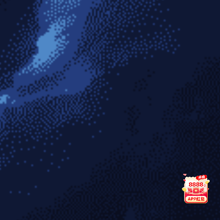
闻网站纷纷报道了此事，并进行了深入分
人形象，也可能影响到整个雄鹿队伍的士
以重视，将来可能会演变成更大的问题。
攀升。众多粉丝和评论者对此展开激烈讨
人批评他的行为，为何身为领袖却出现这样
的期待与现实之间存在着落差。
康的话题。有观点认为，高强度比赛带来的
因此，无论是在心理辅导还是时间管理方
适应职业生涯中的各种挑战。
偶像，运动员的一言一行都被放大检视，他
而且，当手握荣耀与成功时，更应该意识到