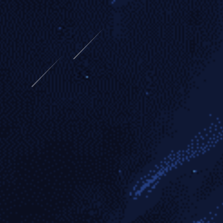
乔约翰逊谈字母哥迟到事件
表示震惊称其与印象不符