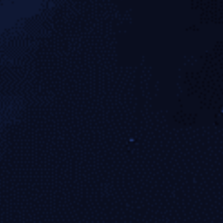
Total: 最后，希望未来无论是足球、篮球等各
他们不仅在赛场上闪耀光芒，也能成为社会公认
的人生道路。