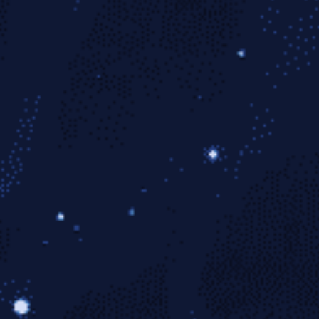
2、迟到事件背景分析
此次迟到事件发生在一场备受瞩目的比赛前夕。
某种原因未能按时抵达。这一突发状况造成了不
练组面临压力。尽管具体原因尚未公开，但无论
关注。
值得注意的是，在高强度竞争环境下，各支球队
星球员如果出现迟到现象，不仅会受到队友的不
事件不仅是个人行为，更涉及到整个团队文化的
另外，此次事件也反映出职业体育界对于运动员
力与挑战的领域，每个细节都可能成为决定胜负
时间观念，对任何运动员而言都是至关重要的一
3、媒体反应及社会影响